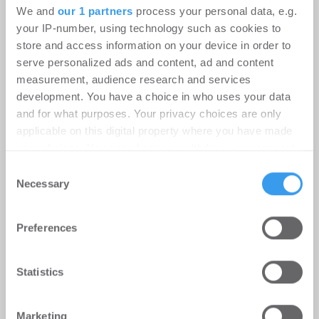
registriert, erstellen Sie sich jetzt Ihren
We and
our 1 partners
process your personal data, e.g.
kostenlosen Account, um auf die neusten ...
your IP-number, using technology such as cookies to
store and access information on your device in order to
serve personalized ads and content, ad and content
measurement, audience research and services
development. You have a choice in who uses your data
and for what purposes. Your privacy choices are only
applicable on this digital property where you have made
your choices. You can change or withdraw your consent
any time from the Cookie Declaration or by clicking on
Consent
the Privacy trigger icon.
Necessary
Selection
Find out more about how your personal data is processed
Preferences
and set your preferences in the
details section
.
Büromieter verlängern und
expandieren im Stuttgarter
We use cookies to personalise content and ads, to
Statistics
provide social media features and to analyse our traffic.
Technologiepark STEP
We also share information about your use of our site with
Büro | Deals Miete
-
06.08.2026
Marketing
our social media, advertising and analytics partners who