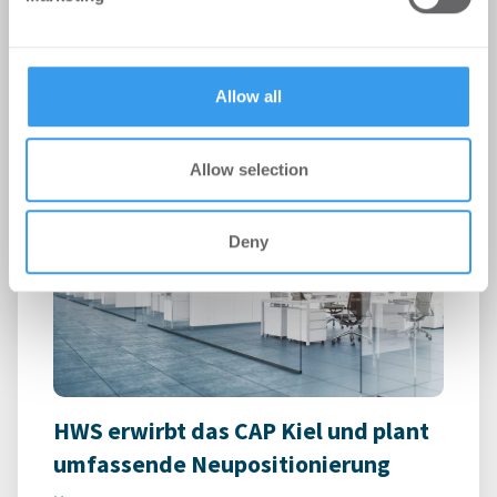
may combine it with other information that you’ve
Union Investment schließt Mietverträge über 3.500
provided to them or that they’ve collected from your use
m² ab
of their services.
Allow all
Allow selection
Deny
HWS erwirbt das CAP Kiel und plant
umfassende Neupositionierung