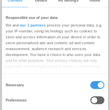
Consent
Details
Ad Settings
About
Responsible use of your data
We and
our 1 partners
process your personal data, e.g.
your IP-number, using technology such as cookies to
store and access information on your device in order to
serve personalized ads and content, ad and content
measurement, audience research and services
development. You have a choice in who uses your data
Instone Group: Starker operativer
and for what purposes. Your privacy choices are only
Cashflow in H1; geopolitische
applicable on this digital property where you have made
your choices. You can change or withdraw your consent
Unsicherheitsfaktoren dämpfen die
any time from the Cookie Declaration or by clicking on
Consent
Nachfrageerholung
the Privacy trigger icon.
Necessary
Selection
Unternehmen
-
06.08.2026
Find out more about how your personal data is processed
Login für den ganzen Artikel Wenn noch nicht
Preferences
and set your preferences in the
details section
.
registriert, erstellen Sie sich jetzt Ihren