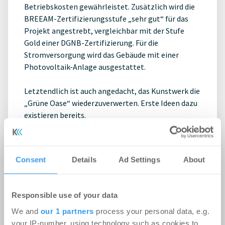
Betriebskosten gewährleistet. Zusätzlich wird die
BREEAM-Zertifizierungsstufe „sehr gut“ für das
Projekt angestrebt, vergleichbar mit der Stufe
Gold einer DGNB-Zertifizierung. Für die
Stromversorgung wird das Gebäude mit einer
Photovoltaik-Anlage ausgestattet.
Letztendlich ist auch angedacht, das Kunstwerk die
„Grüne Oase“ wiederzuverwerten. Erste Ideen dazu
existieren bereits.
Agostino Iacurci
Tertianum Premium Group
Consent
Details
Ad Settings
About
Wohnimmobilien
Responsible use of your data
We and
our 1 partners
process your personal data, e.g.
Impressum
your IP-number, using technology such as cookies to