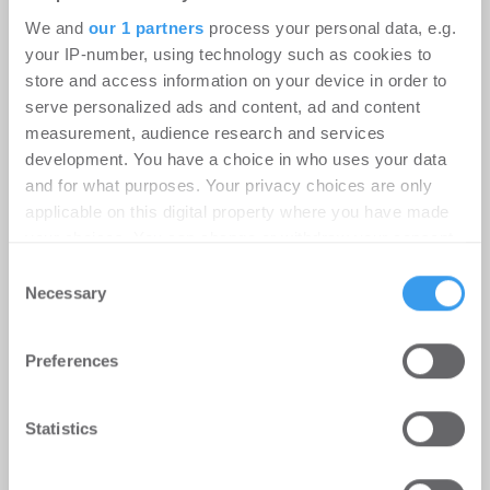
We and
our 1 partners
process your personal data, e.g.
your IP-number, using technology such as cookies to
store and access information on your device in order to
serve personalized ads and content, ad and content
measurement, audience research and services
development. You have a choice in who uses your data
Erster Spatenstich für neuen
and for what purposes. Your privacy choices are only
Schulcampus Eberswalde-Finow
applicable on this digital property where you have made
-
07.07.2026
your choices. You can change or withdraw your consent
Login für den ganzen Artikel Wenn noch nicht
any time from the Cookie Declaration or by clicking on
Consent
registriert, erstellen Sie sich jetzt Ihren
the Privacy trigger icon.
Necessary
Selection
kostenlosen Account, um auf die neusten ...
Find out more about how your personal data is processed
Preferences
and set your preferences in the
details section
.
MÖHRLE HAPP LUTHER berät Beds
We use cookies to personalise content and ads, to
Statistics
and Bars bei Hotelübernahme am
provide social media features and to analyse our traffic.
Alexanderplatz
We also share information about your use of our site with