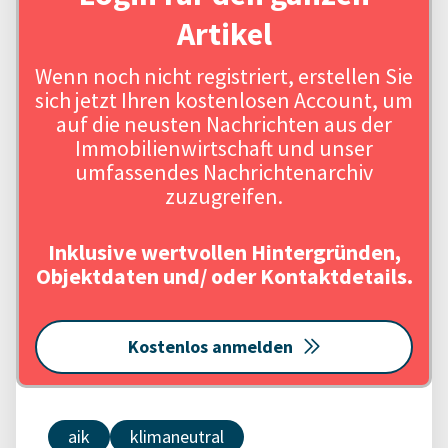
Artikel
Wenn noch nicht registriert, erstellen Sie
sich jetzt Ihren kostenlosen Account, um
auf die neusten Nachrichten aus der
Immobilienwirtschaft und unser
umfassendes Nachrichtenarchiv
zuzugreifen.
Inklusive wertvollen Hintergründen,
Objektdaten und/ oder Kontaktdetails.
Kostenlos anmelden
aik
klimaneutral