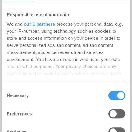
Responsible use of your data
We and
our 1 partners
process your personal data, e.g.
Savills Investment Management
your IP-number, using technology such as cookies to
ernennt Shu Watanabe zum Head of
store and access information on your device in order to
Japan
serve personalized ads and content, ad and content
measurement, audience research and services
Karriere
-
15.07.2026
development. You have a choice in who uses your data
and for what purposes. Your privacy choices are only
Frankfurt am Main, 15. Juli 2026.
applicable on this digital property where you have made
your choices. You can change or withdraw your consent
any time from the Cookie Declaration or by clicking on
Consent
the Privacy trigger icon.
Necessary
Selection
Find out more about how your personal data is processed
Preferences
and set your preferences in the
details section
.
We use cookies to personalise content and ads, to
Statistics