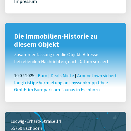
Impressum
Die Immobilien-Historie zu
diesem Objekt
Zusammenfassung der die Objekt-Adresse
betreffenden Nachrichten, nach Datum sortiert.
10.07.2025 |
Büro
|
Deals Miete
|
Aroundtown sichert
langfristige Vermietung an thyssenkrupp Uhde
GmbH im Büropark am Taunus in Eschborn
Ludwig-Erhard-Straße 14
65760 Eschborn