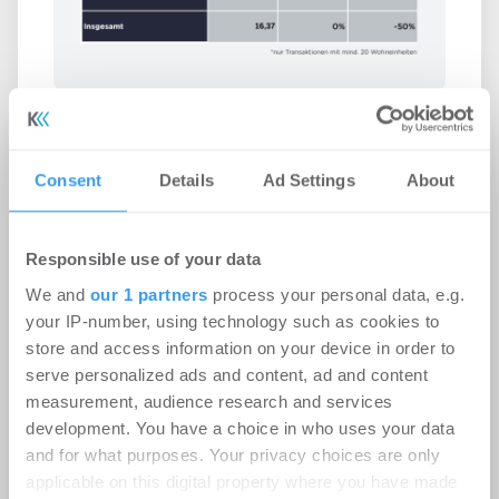
Immobilieninvestmentmarkt
Deutschland – August 2026
Consent
Details
Ad Settings
About
Büro | Märkte
-
06.08.2026
Login für den ganzen Artikel Wenn noch nicht
Responsible use of your data
registriert, erstellen Sie sich jetzt Ihren
We and
our 1 partners
process your personal data, e.g.
kostenlosen Account, um auf die neusten ...
your IP-number, using technology such as cookies to
store and access information on your device in order to
serve personalized ads and content, ad and content
measurement, audience research and services
development. You have a choice in who uses your data
and for what purposes. Your privacy choices are only
applicable on this digital property where you have made