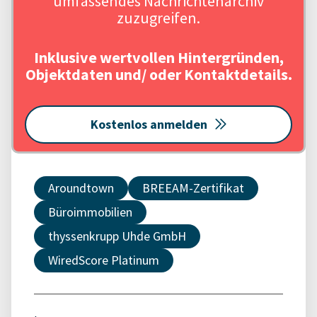
umfassendes Nachrichtenarchiv
zuzugreifen.
Inklusive wertvollen Hintergründen,
Objektdaten und/ oder Kontaktdetails.
Kostenlos anmelden
Aroundtown
BREEAM-Zertifikat
Büroimmobilien
thyssenkrupp Uhde GmbH
WiredScore Platinum