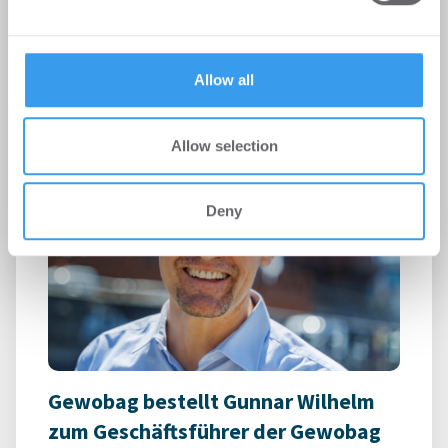
Möhrle Happ Luther hat die europaweit tätige
may combine it with other information that you’ve
Hostelgruppe Beds and Bars bei der Übernahme
provided to them or that they’ve collected from your use
des Greet Hotels Berlin Alexanderplatz ...
of their services.
Allow all
Allow selection
Deny
Gewobag bestellt Gunnar Wilhelm
zum Geschäftsführer der Gewobag