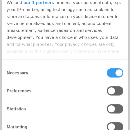
We and
our 1 partners
process your personal data, e.g.
your IP-number, using technology such as cookies to
store and access information on your device in order to
serve personalized ads and content, ad and content
measurement, audience research and services
Erster Spatenstich für neuen
development. You have a choice in who uses your data
Schulcampus Eberswalde-Finow
and for what purposes. Your privacy choices are only
applicable on this digital property where you have made
-
07.07.2026
your choices. You can change or withdraw your consent
Login für den ganzen Artikel Wenn noch nicht
any time from the Cookie Declaration or by clicking on
registriert, erstellen Sie sich jetzt Ihren
Consent
the Privacy trigger icon.
Necessary
kostenlosen Account, um auf die neusten ...
Selection
Find out more about how your personal data is processed
Preferences
and set your preferences in the
details section
.
MÖHRLE HAPP LUTHER berät Beds
and Bars bei Hotelübernahme am
We use cookies to personalise content and ads, to
Statistics
Alexanderplatz
provide social media features and to analyse our traffic.
We also share information about your use of our site with
-
03.07.2026
Marketing
our social media, advertising and analytics partners who