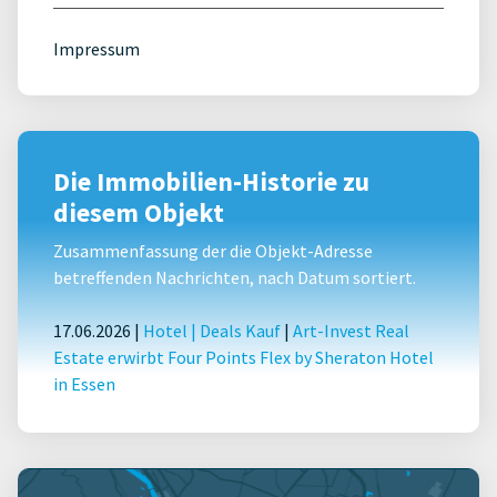
Impressum
Die Immobilien-Historie zu
diesem Objekt
Zusammenfassung der die Objekt-Adresse
betreffenden Nachrichten, nach Datum sortiert.
17.06.2026 |
Hotel
|
Deals Kauf
|
Art-Invest Real
Estate erwirbt Four Points Flex by Sheraton Hotel
in Essen