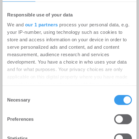
Responsible use of your data
We and
our 1 partners
process your personal data, e.g.
your IP-number, using technology such as cookies to
store and access information on your device in order to
serve personalized ads and content, ad and content
Homaris eröffnet mit „K48 Studios“
measurement, audience research and services
neuen Standort in Berlin-Mitte
development. You have a choice in who uses your data
Hotel | Projekte
-
28.07.2026
and for what purposes. Your privacy choices are only
applicable on this digital property where you have made
Homaris realisiert gemeinsam mit
your choices. You can change or withdraw your consent
Projektentwickler Trockland 90 Apartments in
any time from the Cookie Declaration or by clicking on
Consent
einem ursprünglich als Büro geplanten Gebäude /
the Privacy trigger icon.
Necessary
Selection
Modernes ...
Find out more about how your personal data is processed
Preferences
and set your preferences in the
details section
.
We use cookies to personalise content and ads, to
Statistics