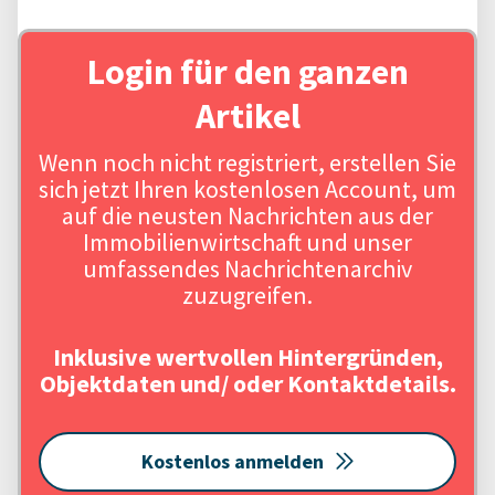
Login für den ganzen
Artikel
Wenn noch nicht registriert, erstellen Sie
sich jetzt Ihren kostenlosen Account, um
auf die neusten Nachrichten aus der
Immobilienwirtschaft und unser
umfassendes Nachrichtenarchiv
zuzugreifen.
Inklusive wertvollen Hintergründen,
Objektdaten und/ oder Kontaktdetails.
Kostenlos anmelden