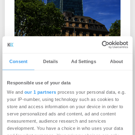
Consent
Details
Ad Settings
About
Ampega Asset Management gewinnt
ODDO BHF SE für den SKYPER
Responsible use of your data
We and
our 1 partners
process your personal data, e.g.
Büro | Deals Miete
-
06.08.2026
your IP-number, using technology such as cookies to
Login für den ganzen Artikel Wenn noch nicht
store and access information on your device in order to
registriert, erstellen Sie sich jetzt Ihren
serve personalized ads and content, ad and content
kostenlosen Account, um auf die neusten ...
measurement, audience research and services
development. You have a choice in who uses your data