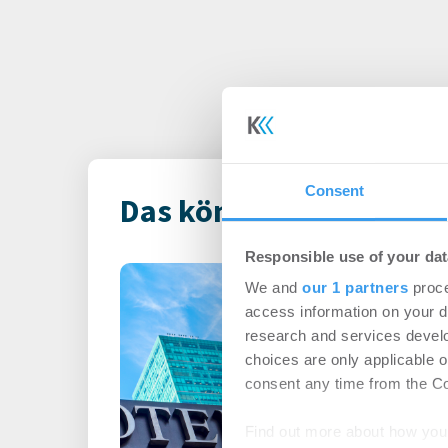
Consent
Das könnte Dich auch i
Responsible use of your dat
Odyssey Hotel
We and
our 1 partners
proce
Management vo
access information on your d
Hotels in Deut
research and services devel
choices are only applicable 
erweitert Port
consent any time from the Coo
1.200 Zimmer
Hotel | Unternehm
Find out more about how your