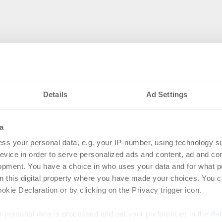
Details
Ad Settings
nteressieren
a
 Group übernimmt
Hom
ss your personal data, e.g. your IP-number, using technology s
n vier Covivio-
Stu
evice in order to serve personalized ads and content, ad and c
schland und
Mit
opment. You have a choice in who uses your data and for what p
on this digital property where you have made your choices. You 
folio um mehr als
Ho
kie Declaration or by clicking on the Privacy trigger icon.
Homar
en
-
03.08.2026
 personal data is processed and set your preferences in the
det
Trock