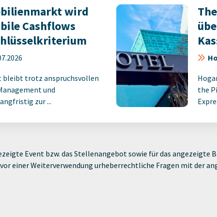
bilienmarkt wird
The
abile Cashflows
übe
hlüsselkriterium
Kas
07.2026
Ho
bleibt trotz anspruchsvollen
Hogan
t Management und
the P
ngfristig zur ...
Expre
zeigte Event bzw. das Stellenangebot sowie für das angezeigte Bi
ie vor einer Weiterverwendung urheberrechtliche Fragen mit der a