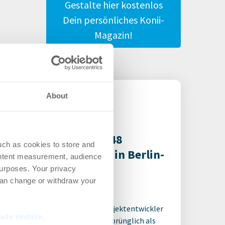
Gestalte hier kostenlos
Dein persönliches Konii-
Magazin!
About
aris eröffnet mit „K48
uch as cookies to store and
dios“ neuen Standort in Berlin-
ontent measurement, audience
te
urposes. Your privacy
can change or withdraw your
tel | Projekte
-
28.07.2026
is realisiert gemeinsam mit Projektentwickler
ails section
.
land 90 Apartments in einem ursprünglich als