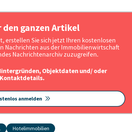
r den ganzen Artikel
, erstellen Sie sich jetzt Ihren kostenlosen
n Nachrichten aus der Immobilienwirtschaft
des Nachrichtenarchiv zuzugreifen.
Hintergründen, Objektdaten und/ oder
Kontaktdetails.
stenlos anmelden
L
Hotelimmobilien