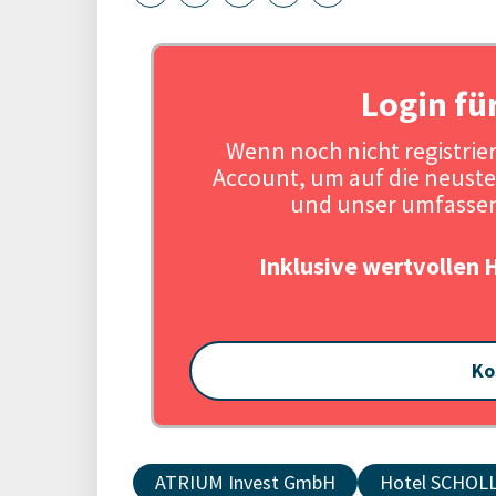
Login fü
Wenn noch nicht registriert
Account, um auf die neuste
und unser umfassen
Inklusive wertvollen 
Ko
ATRIUM Invest GmbH
Hotel SCHOL