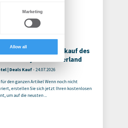
geplanten Gebäude / Modernes ...
se our traffic. We also share
Marketing
ers who may combine it with
 services.
Allow all
gevelt vermittelt Verkauf des
andhotel Sylt in Westerland
tel | Deals Kauf
-
24.07.2026
 für den ganzen Artikel Wenn noch nicht
riert, erstellen Sie sich jetzt Ihren kostenlosen
t, um auf die neusten ...