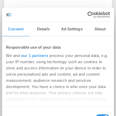
Consent
Details
Ad Settings
About
Responsible use of your data
We and
our 1 partners
process your personal data, e.g.
your IP-number, using technology such as cookies to
store and access information on your device in order to
serve personalized ads and content, ad and content
Ginkgo gründet Joint Venture mit
measurement, audience research and services
ALP.X zur Entwicklung des
development. You have a choice in who uses your data
Münchener GUTE UTA Quartiers
and for what purposes. Your privacy choices are only
applicable on this digital property where you have made
Wohnen | Projekte
-
05.08.2026
your choices. You can change or withdraw your consent
any time from the Cookie Declaration or by clicking on
DLA Piper berät Ginkgo bei der Gründung eines
Consent