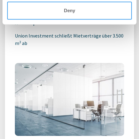
expandieren im Stuttgarter
Technologiepark STEP
Deny
Büro | Deals Miete
-
06.08.2026
Union Investment schließt Mietverträge über 3.500
m² ab