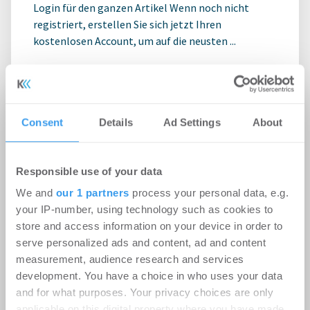
Login für den ganzen Artikel Wenn noch nicht
registriert, erstellen Sie sich jetzt Ihren
kostenlosen Account, um auf die neusten ...
Consent
Details
Ad Settings
About
Responsible use of your data
We and
our 1 partners
process your personal data, e.g.
your IP-number, using technology such as cookies to
store and access information on your device in order to
serve personalized ads and content, ad and content
measurement, audience research and services
Ampega Asset Management gewinnt
development. You have a choice in who uses your data
and for what purposes. Your privacy choices are only
ODDO BHF SE für den SKYPER
applicable on this digital property where you have made