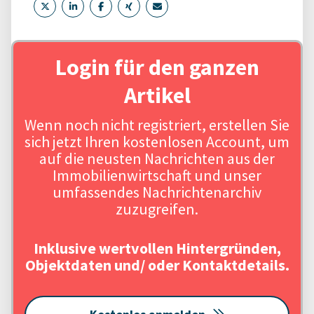
Login für den ganzen
Artikel
Wenn noch nicht registriert, erstellen Sie
sich jetzt Ihren kostenlosen Account, um
auf die neusten Nachrichten aus der
Immobilienwirtschaft und unser
umfassendes Nachrichtenarchiv
zuzugreifen.
Inklusive wertvollen Hintergründen,
Objektdaten und/ oder Kontaktdetails.