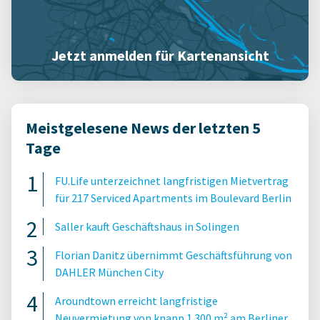
Jetzt anmelden für Kartenansicht
Meistgelesene News der letzten 5
Tage
FU.Life unterzeichnet langfristigen Mietvertrag
für 217 Serviced Apartments im Boulevard Berlin
Saller kauft Geschäftshaus in Solingen
Florian Danitz übernimmt Geschäftsführung von
DAHLER München City
Aroundtown erreicht langfristige
Neuvermietung von knapp 1.300 m² am Berliner