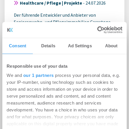
Healthcare / Pflege | Projekte
-
24.07.2026
Der führende Entwickler und Anbieter von
Seniorenwohn- und Pflegeimmobilien Carestone
hat sein neu errichtetes Pflegezentrum in der ...
Consent
Details
Ad Settings
About
Responsible use of your data
We and
our 1 partners
process your personal data, e.g.
your IP-number, using technology such as cookies to
store and access information on your device in order to
serve personalized ads and content, ad and content
measurement, audience research and services
development. You have a choice in who uses your data
and for what purposes. Your privacy choices are only
Aus Bürofläche wird Kita: aktives
applicable on this digital property where you have made