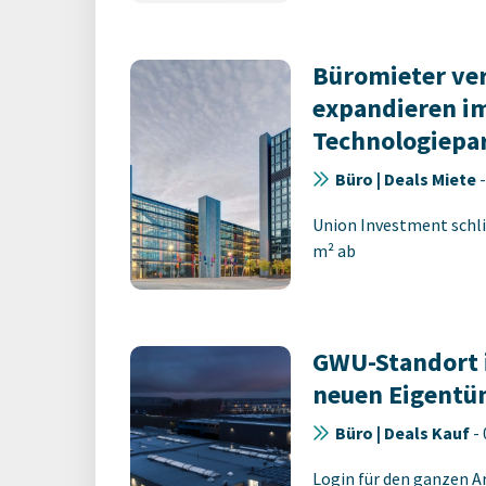
Büromieter ve
expandieren im
Technologiepa
Büro | Deals Miete
Union Investment schli
m² ab
GWU-Standort 
neuen Eigentü
Büro | Deals Kauf
-
Login für den ganzen A