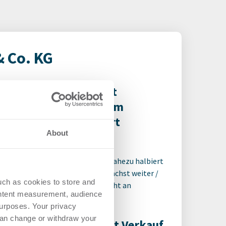
 Co. KG
Aengevelt analysiert
sinkende Umsätze am
Büromarkt Frankfurt
About
Büro | Märkte
-
28.07.2026
Abwärts: Büroflächenumsatz nahezu halbiert
/ Aufwärts: Angebotsreserve wächst weiter /
uch as cookies to store and
Anstieg: Spitzenmietniveau zieht an
ontent measurement, audience
urposes. Your privacy
can change or withdraw your
Aengevelt vermittelt Verkauf