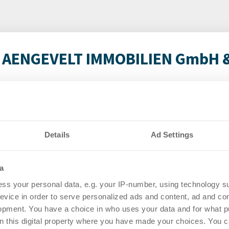
n AENGEVELT IMMOBILIEN GmbH &
NGEVELT vermittelt Wohninvestments
m² Wohnfläche.
uf
-
30.07.2026
Details
Ad Settings
n mehreren Einzelverkäufen zehn vollvermietete
Magdeburg für einen knapp zweistelligen ...
a
ss your personal data, e.g. your IP-number, using technology s
evice in order to serve personalized ads and content, ad and c
opment. You have a choice in who uses your data and for what p
on this digital property where you have made your choices. You 
ericht 1. Halbjahr