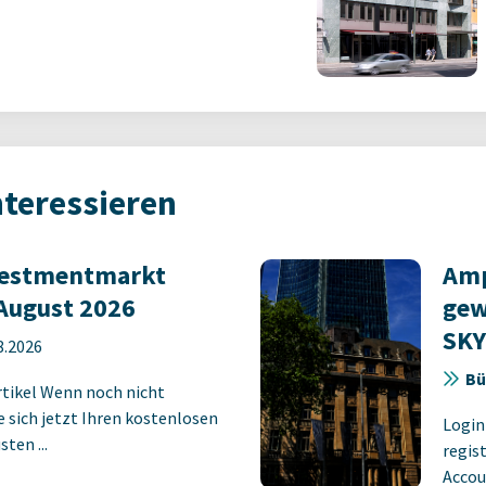
nteressieren
vestmentmarkt
Amp
August 2026
gew
SK
8.2026
Bü
rtikel Wenn noch nicht
ie sich jetzt Ihren kostenlosen
Login
ten ...
regist
Accoun