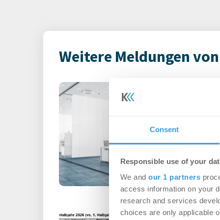
Weitere Meldungen vo
Magdeburg: AE
mit rd. 8.000 
Wohnen | Deals Ka
Consent
Aengevelt vermittelt i
Mehrfamilienhäuser in 
Responsible use of your dat
We and
our 1 partners
proce
access information on your d
research and services devel
choices are only applicable 
DIP-Büromarktb