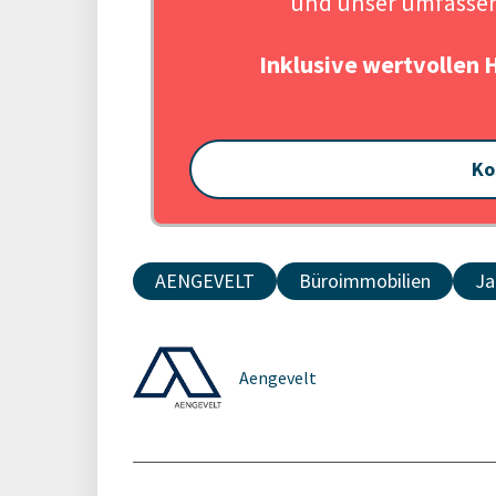
und unser umfassen
Inklusive wertvollen 
Ko
AENGEVELT
Büroimmobilien
Ja
Aengevelt