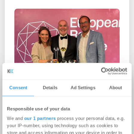
Drees & Sommer verbucht bei den
Consent
Details
Ad Settings
About
Real Estate Brand Awards 2026
sechs Spitzenplatzierungen
Responsible use of your data
Events
-
26.06.2026
We and
our 1 partners
process your personal data, e.g.
Eine klare, menschenorientierte Führung treibt die
your IP-number, using technology such as cookies to
Markenstärke entscheidend voran. Das ist keine
store and access information on your device in order to