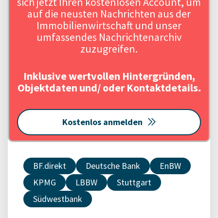
sich jetzt Ihren kostenlosen Account, um
auf die neusten Nachrichten aus der
Immobilienwirtschaft und unser
umfassendes Nachrichtenarchiv
zuzugreifen.
Inklusive wertvollen Hintergründen,
Objektdaten und/ oder Kontaktdetails.
Kostenlos anmelden
BF.direkt
Deutsche Bank
EnBW
KPMG
LBBW
Stuttgart
Südwestbank