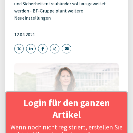
und Sicherheitentreuhänder soll ausgeweitet
werden - BF-Gruppe plant weitere
Neueinstellungen
12.04.2021
Login für den ganzen
Artikel
Wenn noch nicht registriert, erstellen Sie
Quelle: Anke Leibbrand / Urheber: BF.direkt AG, Quelle: BF.direkt AG