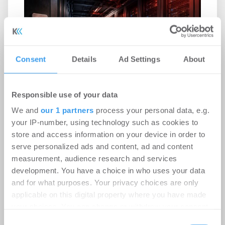
Consent
Details
Ad Settings
About
Responsible use of your data
We and
our 1 partners
process your personal data, e.g.
Rekordhitze setzt Rechenzentren
your IP-number, using technology such as cookies to
store and access information on your device in order to
unter Druck
serve personalized ads and content, ad and content
-
31.07.2026
measurement, audience research and services
Anhaltende Hitze wird zum Risiko für
development. You have a choice in who uses your data
Rechenzentren: Steigende Außentemperaturen
and for what purposes. Your privacy choices are only
und immer leistungsfähigere IT-Systeme treiben
applicable on this digital property where you have made
den ...
your choices. You can change or withdraw your consent
any time from the Cookie Declaration or by clicking on
Consent