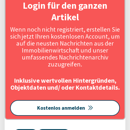
Login für den ganzen
Artikel
Wenn noch nicht registriert, erstellen Sie
sich jetzt Ihren kostenlosen Account, um
auf die neusten Nachrichten aus der
Immobilienwirtschaft und unser
umfassendes Nachrichtenarchiv
zuzugreifen.
Inklusive wertvollen Hintergründen,
Objektdaten und/ oder Kontaktdetails.
Kostenlos anmelden