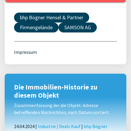
bhp Bögner Hensel & Partner
Firmengelände
SAMSON AG
Impressum
Die Immobilien-Historie zu
diesem Objekt
Zusammenfassung der die Objekt-Adresse
betreffenden Nachrichten, nach Datum sortiert.
24.04.2024 |
Industrie
|
Deals Kauf
|
bhp Bögner