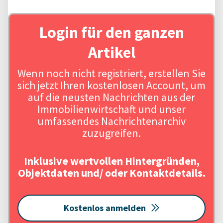
Login für den ganzen
Artikel
Wenn noch nicht registriert, erstellen Sie
sich jetzt Ihren kostenlosen Account, um
auf die neusten Nachrichten aus der
Immobilienwirtschaft und unser
umfassendes Nachrichtenarchiv
zuzugreifen.
Inklusive wertvollen Hintergründen,
Objektdaten und/ oder Kontaktdetails.
Kostenlos anmelden