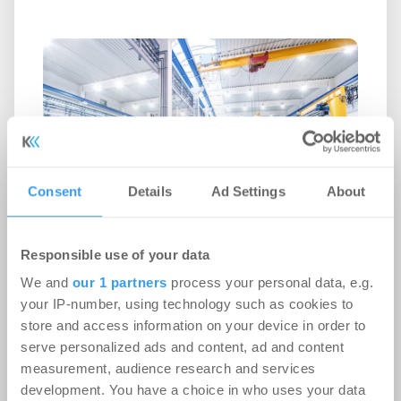
Consent
Details
Ad Settings
About
Responsible use of your data
Industrie- und
We and
our 1 partners
process your personal data, e.g.
Logistikimmobilienmarkt
your IP-number, using technology such as cookies to
store and access information on your device in order to
Mitteldeutschland mit wenig
serve personalized ads and content, ad and content
Bewegung im ersten Halbjahr 2026
measurement, audience research and services
Industrie | Märkte
-
27.07.2026
development. You have a choice in who uses your data