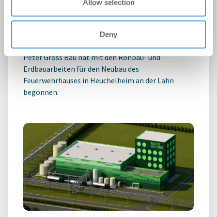
Allow selection
Quadratmeter großes
Feuerwehrhaus in Heuchelheim
Deny
Industrie | Projekte
-
21.07.2026
Peter Gross Bau hat mit den Rohbau- und
Erdbauarbeiten für den Neubau des
Feuerwehrhauses in Heuchelheim an der Lahn
begonnen.