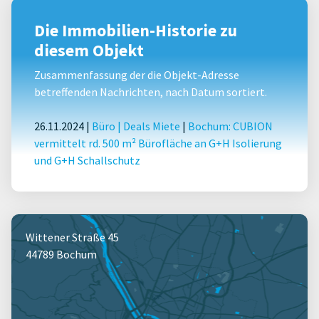
Die Immobilien-Historie zu
diesem Objekt
Zusammenfassung der die Objekt-Adresse
betreffenden Nachrichten, nach Datum sortiert.
26.11.2024 |
Büro
|
Deals Miete
|
Bochum: CUBION
vermittelt rd. 500 m² Bürofläche an G+H Isolierung
und G+H Schallschutz
Wittener Straße 45
44789 Bochum