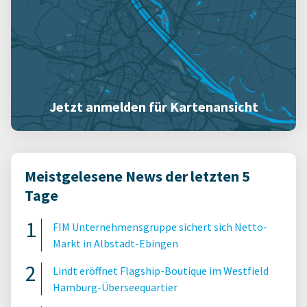
Jetzt anmelden für Kartenansicht
Meistgelesene News der letzten 5
Tage
FIM Unternehmensgruppe sichert sich Netto-
Markt in Albstadt-Ebingen
Lindt eröffnet Flagship-Boutique im Westfield
Hamburg-Überseequartier