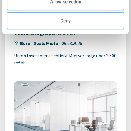
Allow selection
Büromieter verlängern und
Deny
expandieren im Stuttgarter
Technologiepark STEP
Büro | Deals Miete
-
06.08.2026
Union Investment schließt Mietverträge über 3.500
m² ab