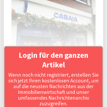
Login für den ganzen
Artikel
Wenn noch nicht registriert, erstellen Sie
sich jetzt Ihren kostenlosen Account, um
auf die neusten Nachrichten aus der
Immobilienwirtschaft und unser
umfassendes Nachrichtenarchiv
zuzugreifen.