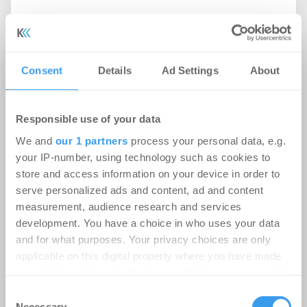
Consent
Details
Ad Settings
About
Responsible use of your data
We and
our 1 partners
process your personal data, e.g.
your IP-number, using technology such as cookies to
store and access information on your device in order to
serve personalized ads and content, ad and content
Aroundtown erreicht langfristige
measurement, audience research and services
Neuvermietung von knapp 1.300 m²
development. You have a choice in who uses your data
and for what purposes. Your privacy choices are only
am Berliner Alexanderplatz
applicable on this digital property where you have made
Handel | Deals Miete
-
06.08.2026
your choices. You can change or withdraw your consent
any time from the Cookie Declaration or by clicking on
Consent
Gastronomie-, Büro- und Lagerfläche im Alex One
the Privacy trigger icon.
Necessary