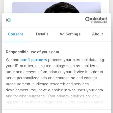
Consent
Details
Ad Settings
About
Responsible use of your data
We and
our 1 partners
process your personal data, e.g.
your IP-number, using technology such as cookies to
store and access information on your device in order to
serve personalized ads and content, ad and content
measurement, audience research and services
development. You have a choice in who uses your data
and for what purposes. Your privacy choices are only
Savills Investment Management
applicable on this digital property where you have made
your choices. You can change or withdraw your consent
ernennt Shu Watanabe zum Head of