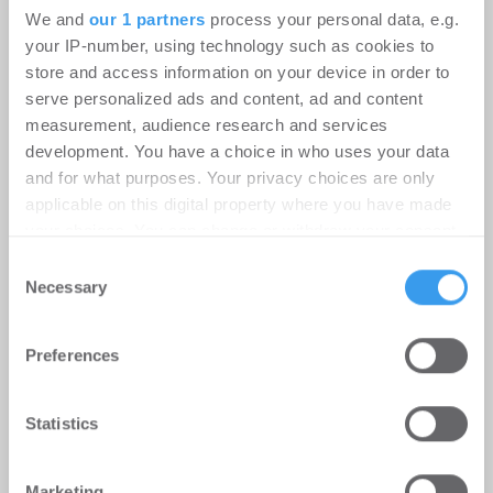
We and
our 1 partners
process your personal data, e.g.
your IP-number, using technology such as cookies to
Ingeborg-Warschke-Nachwuchspreis
store and access information on your device in order to
2026 – Bewerbung bis 2. August
serve personalized ads and content, ad and content
measurement, audience research and services
möglich – Bundesbauministerin
development. You have a choice in who uses your data
Verena Hubertz abermals
and for what purposes. Your privacy choices are only
Schirmherrin
applicable on this digital property where you have made
your choices. You can change or withdraw your consent
-
08.07.2026
any time from the Cookie Declaration or by clicking on
Consent
Login für den ganzen Artikel Wenn noch nicht
the Privacy trigger icon.
Necessary
Selection
registriert, erstellen Sie sich jetzt Ihren
kostenlosen Account, um auf die neusten ...
Find out more about how your personal data is processed
Preferences
and set your preferences in the
details section
.
We use cookies to personalise content and ads, to
Statistics
provide social media features and to analyse our traffic.
We also share information about your use of our site with
Marketing