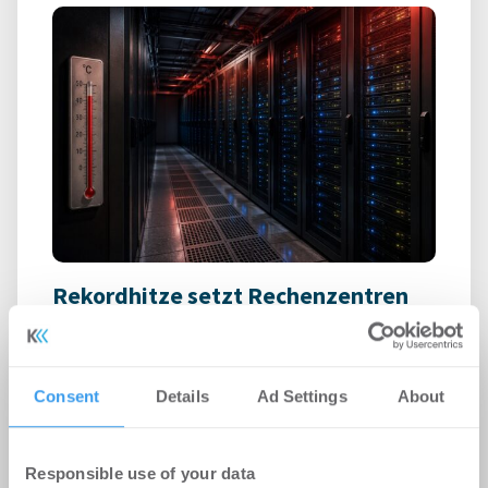
Rekordhitze setzt Rechenzentren
unter Druck
-
31.07.2026
Anhaltende Hitze wird zum Risiko für
Consent
Details
Ad Settings
About
Rechenzentren: Steigende Außentemperaturen
und immer leistungsfähigere IT-Systeme treiben
den ...
Responsible use of your data