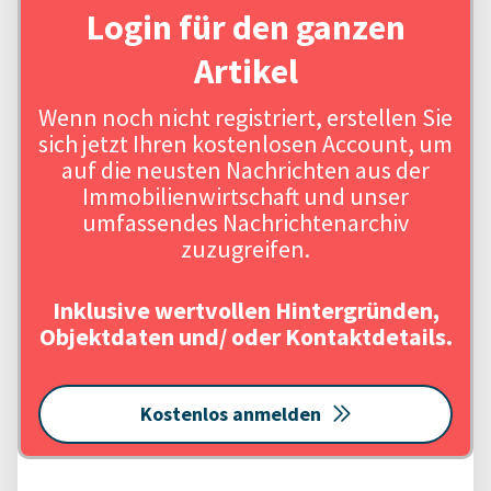
Login für den ganzen
Artikel
Wenn noch nicht registriert, erstellen Sie
sich jetzt Ihren kostenlosen Account, um
auf die neusten Nachrichten aus der
Immobilienwirtschaft und unser
umfassendes Nachrichtenarchiv
zuzugreifen.
Inklusive wertvollen Hintergründen,
Objektdaten und/ oder Kontaktdetails.
Kostenlos anmelden