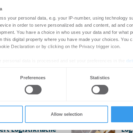
ete
-
06.08.2026
Login
a
regist
rtikel Wenn noch nicht
ss your personal data, e.g. your IP-number, using technology s
Accoun
ie sich jetzt Ihren kostenlosen
evice in order to serve personalized ads and content, ad and c
ten ...
opment. You have a choice in who uses your data and for what p
on this digital property where you have made your choices. You 
kie Declaration or by clicking on the Privacy trigger icon.
itert Portfolio um
Bau
t in der
in 
 personal data is processed and set your preferences in the
det
n Hamburg
Lo
e content and ads, to provide social media features and to analy
Preferences
Statistics
uf
-
06.08.2026
 our site with our social media, advertising and analytics partn
Login
 provided to them or that they’ve collected from your use of their
regist
8.000 m² großen Brownfields
Accoun
schen Geesthacht sichert sich
...
Allow selection
ert Logistikfläche
Log