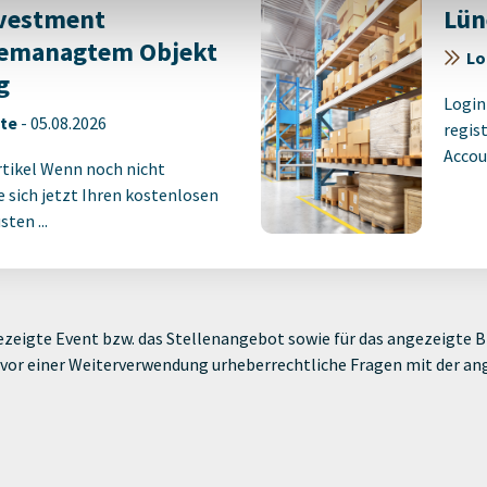
nvestment
Lün
emanagtem Objekt
Lo
g
Login
ete
-
05.08.2026
regist
Accoun
rtikel Wenn noch nicht
ie sich jetzt Ihren kostenlosen
ten ...
zeigte Event bzw. das Stellenangebot sowie für das angezeigte Bi
ie vor einer Weiterverwendung urheberrechtliche Fragen mit der a