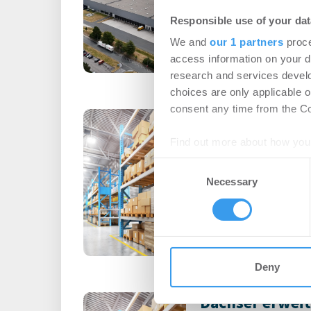
Logistik | Deals Mi
Responsible use of your dat
Login für den ganzen A
We and
our 1 partners
proce
registriert, erstellen S
access information on your d
Account, um auf die neus
research and services devel
choices are only applicable 
consent any time from the Coo
MLP Group erwe
ersten Standor
Find out more about how your
Metropolregio
Consent
We use cookies to personalis
Necessary
Selection
Logistik | Deals Ka
information about your use of
other information that you’ve
Mit dem Ankauf eines 6
im schleswig-holsteini
die MLP Group ihr erstes 
Deny
Dachser erweit