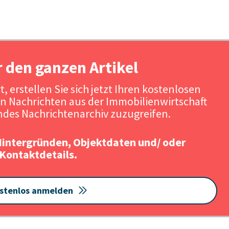
r den ganzen Artikel
, erstellen Sie sich jetzt Ihren kostenlosen
n Nachrichten aus der Immobilienwirtschaft
des Nachrichtenarchiv zuzugreifen.
Hintergründen, Objektdaten und/ oder
Kontaktdetails.
stenlos anmelden