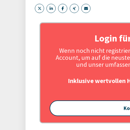
Login fü
Wenn noch nicht registriert
Account, um auf die neuste
und unser umfassen
Inklusive wertvollen 
Ko