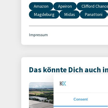
Amazon
Apeiron
Clifford Chanc
Magdeburg
Midas
Panattoni
Impressum
Das könnte Dich auch i
9.000 m² für w
RUHR REAL ver
Logistikfläche
Consent