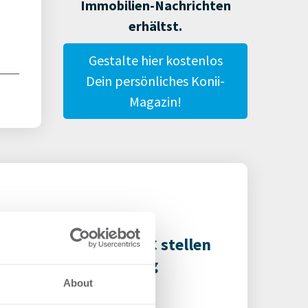
Immobilien-Nachrichten
erhältst.
Gestalte hier kostenlos
Dein persönliches Konii-
Magazin!
IDOCKS und PRODAC stellen
R Logistikpark fertig
About
gistik | Projekte
-
06.08.2026