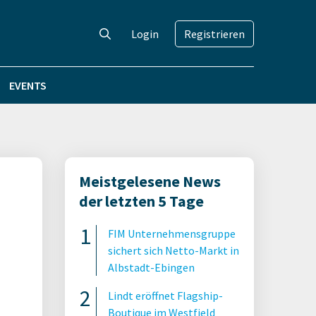
Login
Registrieren
EVENTS
Meistgelesene News
der letzten 5 Tage
FIM Unternehmensgruppe
sichert sich Netto-Markt in
Albstadt-Ebingen
Lindt eröffnet Flagship-
Boutique im Westfield