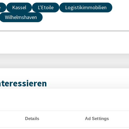
e
Kassel
L'Etoile
Logistikimmobilien
Wilhelmshaven
nteressieren
eiteres Wachstum:
OMN
mittelt
RUH
 in Unna
Details
Ad Settings
Lo