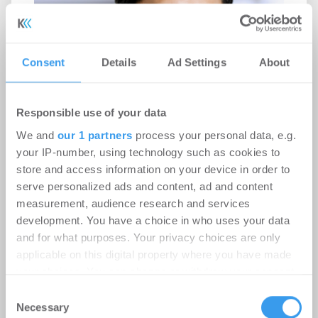
Consent
Details
Ad Settings
About
Responsible use of your data
We and
our 1 partners
process your personal data, e.g.
your IP-number, using technology such as cookies to
store and access information on your device in order to
serve personalized ads and content, ad and content
measurement, audience research and services
Savills Investment Management
development. You have a choice in who uses your data
and for what purposes. Your privacy choices are only
ernennt Shu Watanabe zum Head of
applicable on this digital property where you have made
Japan
your choices. You can change or withdraw your consent
Karriere
-
15.07.2026
any time from the Cookie Declaration or by clicking on
Consent
the Privacy trigger icon.
Necessary
Selection