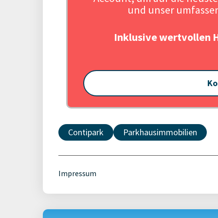
und unser umfassen
Inklusive wertvollen 
Ko
Contipark
Parkhausimmobilien
Impressum