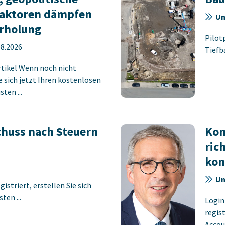
faktoren dämpfen
Un
erholung
Pilot
08.2026
Tiefb
rtikel Wenn noch nicht
ie sich jetzt Ihren kostenlosen
ten ...
chuss nach Steuern
Kom
ric
kon
Un
istriert, erstellen Sie sich
ten ...
Login
regist
Accoun