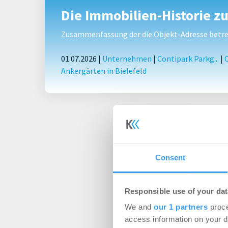
Die Immobilien-Historie z
Zusammenfassung der die Objekt-Adresse betref
01.07.2026 |
Unternehmen
|
Contipark Park­g...
|
Ankergärten in Bielefeld
Consent
Responsible use of your dat
We and
our 1 partners
proce
access information on your d