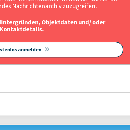
Quelle: Contipark / Urheber: C0nti
des Nachrichtenarchiv zuzugreifen.
Hintergründen, Objektdaten und/ oder
Kontaktdetails.
stenlos anmelden