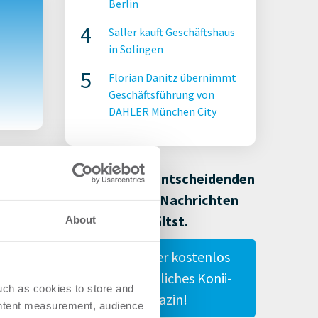
Berlin
Saller kauft Geschäftshaus
in Solingen
Florian Danitz übernimmt
Geschäftsführung von
DAHLER München City
Damit Du alle entscheidenden
Immobilien-Nachrichten
erhältst.
About
Gestalte hier kostenlos
Dein persönliches Konii-
uch as cookies to store and
Magazin!
ontent measurement, audience