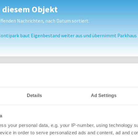
u diesem Objekt
fenden Nachrichten, nach Datum sortiert.
Contipark baut Eigenbestand weiter aus und übernimmt Parkhaus
Details
Ad Settings
a
ss your personal data, e.g. your IP-number, using technology s
evice in order to serve personalized ads and content, ad and c