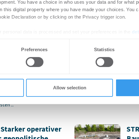
opment. You have a choice in who uses your data and for what p
on this digital property where you have made your choices. You 
kie Declaration or by clicking on the Privacy trigger icon.
 personal data is processed and set your preferences in the
det
nteressieren
e content and ads, to provide social media features and to analy
Preferences
Statistics
ertools statt
Newmark akquirier
 our site with our social media, advertising and analytics partn
 provided to them or that they’ve collected from your use of their
für sein Valuation 
08.2026
Unternehmen
-
06.08.2026
Allow selection
rtikel Wenn noch nicht
Login für den ganzen Artikel W
ie sich jetzt Ihren kostenlosen
jetzt Ihren kostenlosen Accoun
ten ...
 Starker operativer
STR
; geopolitische
Bau