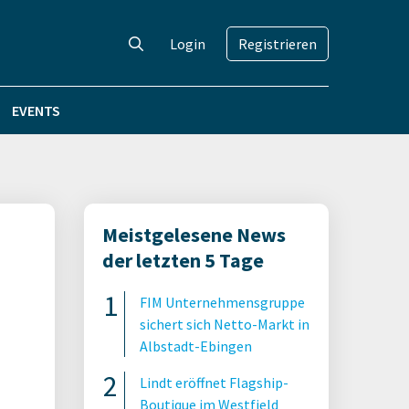
Login
Registrieren
EVENTS
Meistgelesene News
der letzten 5 Tage
FIM Unternehmensgruppe
sichert sich Netto-Markt in
Albstadt-Ebingen
Lindt eröffnet Flagship-
Boutique im Westfield