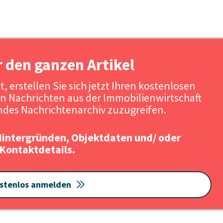
r den ganzen Artikel
, erstellen Sie sich jetzt Ihren kostenlosen
n Nachrichten aus der Immobilienwirtschaft
des Nachrichtenarchiv zuzugreifen.
Hintergründen, Objektdaten und/ oder
Kontaktdetails.
stenlos anmelden