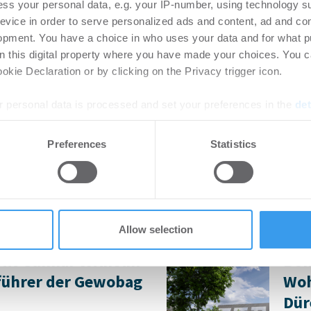
ss your personal data, e.g. your IP-number, using technology s
raturen und immer
evice in order to serve personalized ads and content, ad and c
-
08.07.2026
steme treiben den ...
opment. You have a choice in who uses your data and for what p
Login für den ganzen Artikel W
on this digital property where you have made your choices. You 
jetzt Ihren kostenlosen Accoun
kie Declaration or by clicking on the Privacy trigger icon.
 personal data is processed and set your preferences in the
det
tich für neuen
MÖHRLE HAPP LUTHE
berswalde-Finow
Hotelübernahme am
e content and ads, to provide social media features and to analy
Preferences
Statistics
 our site with our social media, advertising and analytics partn
-
03.07.2026
 provided to them or that they’ve collected from your use of their
rtikel Wenn noch nicht
Möhrle Happ Luther hat die eu
ie sich jetzt Ihren kostenlosen
der Übernahme des Greet Hotel
ten ...
Allow selection
llt Gunnar Wilhelm
Bon
führer der Gewobag
Woh
Dür