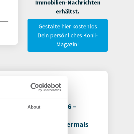
Immobilien-Nachrichten
erhältst.
Gestalte hier kostenlos
Dein persönliches Konii-
Magazin!
-Nachwuchspreis 2026 –
About
ugust möglich –
in Verena Hubertz abermals