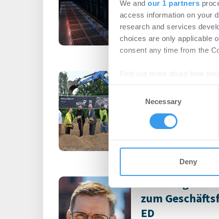
We and
our 1 partners
proce
Steigende Außentempe
access information on your d
leistungsfähigere IT-Sy
research and services devel
choices are only applicable 
consent any time from the Coo
Find out more about how your
Erster Spatens
Schulcampus E
Consent
We use cookies to personalis
Necessary
Selection
information about your use of
-
07.07.2026
other information that you’ve
Login für den ganzen A
registriert, erstellen S
Account, um auf die neus
Deny
Gewobag beste
zum Geschäfts
ED