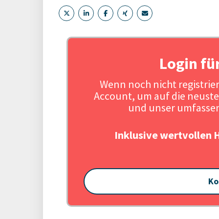
Login fü
Wenn noch nicht registriert
Account, um auf die neuste
und unser umfassen
Inklusive wertvollen 
Ko