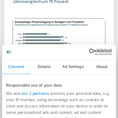
Jahresvergleich um 70 Prozent
Consent
Details
Ad Settings
About
Kaufpreise für Neubauwohnungen
steigen wieder
Responsible use of your data
We and
our 1 partners
process your personal data, e.g.
Wohnen | Märkte
-
21.07.2026
your IP-number, using technology such as cookies to
store and access information on your device in order to
Kaufpreise für Neubauwohnungen steigen wieder
serve personalized ads and content, ad and content