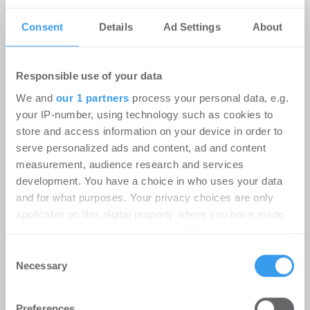
Consent
Details
Ad Settings
About
Responsible use of your data
We and
our 1 partners
process your personal data, e.g.
your IP-number, using technology such as cookies to
store and access information on your device in order to
Savills Investment Management
serve personalized ads and content, ad and content
measurement, audience research and services
ernennt Shu Watanabe zum Head of
development. You have a choice in who uses your data
Japan
and for what purposes. Your privacy choices are only
Karriere
-
15.07.2026
applicable on this digital property where you have made
your choices. You can change or withdraw your consent
Frankfurt am Main, 15. Juli 2026.
any time from the Cookie Declaration or by clicking on
Consent
the Privacy trigger icon.
Necessary
Selection
Find out more about how your personal data is processed
Preferences