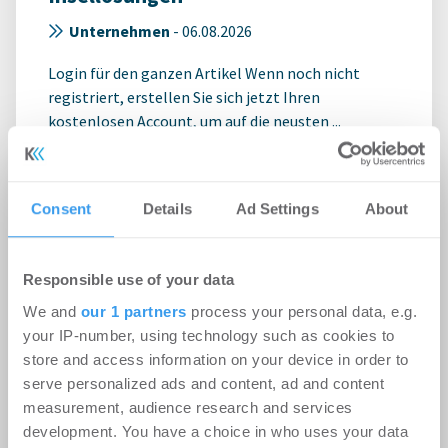
Unternehmen
-
06.08.2026
Login für den ganzen Artikel Wenn noch nicht
registriert, erstellen Sie sich jetzt Ihren
kostenlosen Account, um auf die neusten ...
Newmark akquiriert L+P
Consent
Details
Ad Settings
About
Immobilienbewertung für sein
Valuation & Advisory-Geschäft in
Responsible use of your data
Europa
We and
our 1 partners
process your personal data, e.g.
Unternehmen
-
06.08.2026
your IP-number, using technology such as cookies to
store and access information on your device in order to
Login für den ganzen Artikel Wenn noch nicht
serve personalized ads and content, ad and content
registriert, erstellen Sie sich jetzt Ihren
measurement, audience research and services
kostenlosen Account, um auf die neusten ...
development. You have a choice in who uses your data