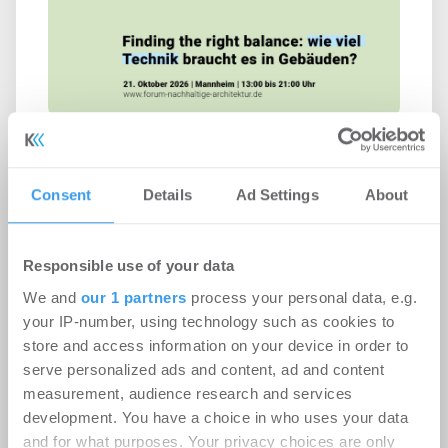
Zwischen Lowtech und Suffizienz:
Forum Nachhaltige Architektur 2026
Consent
Details
Ad Settings
About
in Mannheim
Events
-
31.07.2026
Responsible use of your data
Login für den ganzen Artikel Wenn noch nicht
We and
our 1 partners
process your personal data, e.g.
registriert, erstellen Sie sich jetzt Ihren
your IP-number, using technology such as cookies to
kostenlosen Account, um auf die neusten ...
store and access information on your device in order to
serve personalized ads and content, ad and content
measurement, audience research and services
development. You have a choice in who uses your data
and for what purposes. Your privacy choices are only