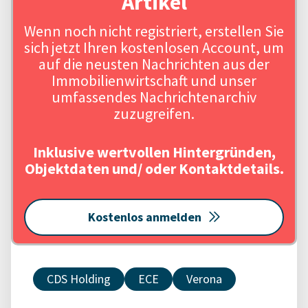
Artikel
Wenn noch nicht registriert, erstellen Sie
sich jetzt Ihren kostenlosen Account, um
auf die neusten Nachrichten aus der
Immobilienwirtschaft und unser
umfassendes Nachrichtenarchiv
zuzugreifen.
Inklusive wertvollen Hintergründen,
Objektdaten und/ oder Kontaktdetails.
Kostenlos anmelden
CDS Holding
ECE
Verona