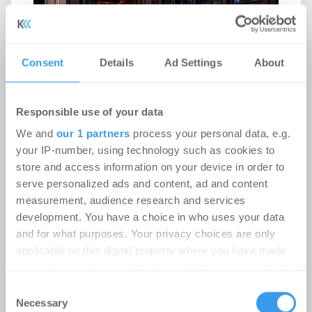
Consent
Details
Ad Settings
About
Responsible use of your data
Rekordhitze setzt Rechenzentren
We and
our 1 partners
process your personal data, e.g.
unter Druck
your IP-number, using technology such as cookies to
store and access information on your device in order to
-
31.07.2026
serve personalized ads and content, ad and content
Anhaltende Hitze wird zum Risiko für
measurement, audience research and services
Rechenzentren: Steigende Außentemperaturen
development. You have a choice in who uses your data
und immer leistungsfähigere IT-Systeme treiben
and for what purposes. Your privacy choices are only
den ...
applicable on this digital property where you have made
your choices. You can change or withdraw your consent
any time from the Cookie Declaration or by clicking on
Consent
Ingeborg-Warschke-Nachwuchspreis
the Privacy trigger icon.
Necessary
Selection