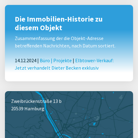
Die Immobilien-Historie zu
diesem Objekt
Zusammenfassung der die Objekt-Adresse
betreffenden Nachrichten, nach Datum sortiert.
14.12.2024 |
Büro
|
Projekte
|
Elbtower-Verkauf:
Jetzt verhandelt Dieter Becken exklusiv
Zweibrückenstraße 13 b
20539 Hamburg