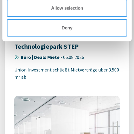
Allow selection
Büromieter verlängern und
Deny
expandieren im Stuttgarter
Technologiepark STEP
Büro | Deals Miete
-
06.08.2026
Union Investment schließt Mietverträge über 3.500
m² ab