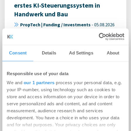
erstes KI-Steuerungssystem in
Handwerk und Bau
PropTech | Funding / Investments
-
05.08.2026
Cloud-natives System vereint Kalkulation,
Disposition, Baustellensteuerung und Abrechnung
auf einer Datenbasis – nur wenige Monate nach ...
Consent
Details
Ad Settings
About
Responsible use of your data
We and
our 1 partners
process your personal data, e.g.
your IP-number, using technology such as cookies to
store and access information on your device in order to
serve personalized ads and content, ad and content
measurement, audience research and services
development. You have a choice in who uses your data
and for what purposes. Your privacy choices are only