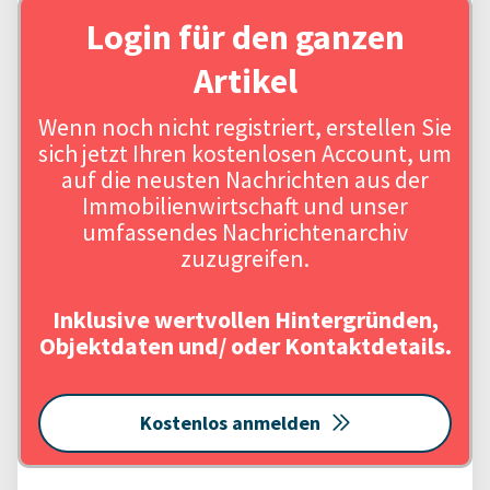
Login für den ganzen
Artikel
Wenn noch nicht registriert, erstellen Sie
sich jetzt Ihren kostenlosen Account, um
auf die neusten Nachrichten aus der
Immobilienwirtschaft und unser
umfassendes Nachrichtenarchiv
zuzugreifen.
Inklusive wertvollen Hintergründen,
Objektdaten und/ oder Kontaktdetails.
Kostenlos anmelden