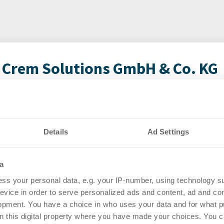
 Crem Solutions GmbH & Co. KG
EA vs. EXPO REAL
Neu
SOL
übe
Details
Ad Settings
rtikel Wenn noch nicht
Pe
ie sich jetzt Ihren kostenlosen
ten ...
a
Login
ss your personal data, e.g. your IP-number, using technology s
regist
evice in order to serve personalized ads and content, ad and c
Accoun
opment. You have a choice in who uses your data and for what p
on this digital property where you have made your choices. You 