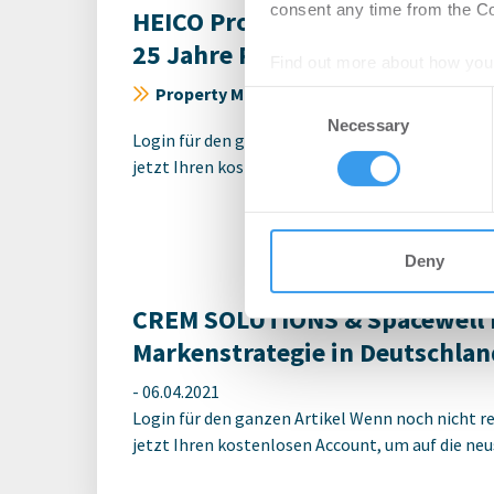
consent any time from the Coo
HEICO Property Partners und
25 Jahre Partnerschaft auf Au
Find out more about how your
Property Management | Digitalisierung
-
2
Consent
We use cookies to personalis
Necessary
Selection
Login für den ganzen Artikel Wenn noch nicht reg
information about your use of
jetzt Ihren kostenlosen Account, um auf die neus
other information that you’ve
Deny
CREM SOLUTIONS & Spacewell 
Markenstrategie in Deutschlan
-
06.04.2021
Login für den ganzen Artikel Wenn noch nicht reg
jetzt Ihren kostenlosen Account, um auf die neus