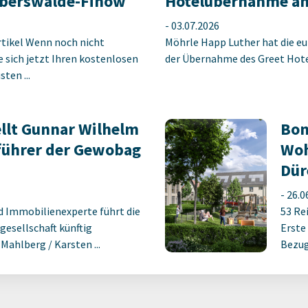
berswalde-Finow
Hotelübernahme am
-
03.07.2026
rtikel Wenn noch nicht
Möhrle Happ Luther hat die eu
ie sich jetzt Ihren kostenlosen
der Übernahme des Greet Hotel
ten ...
llt Gunnar Wilhelm
Bon
führer der Gewobag
Woh
Dür
-
26.0
d Immobilienexperte führt die
53 Re
gesellschaft künftig
Erste
ahlberg / Karsten ...
Bezug