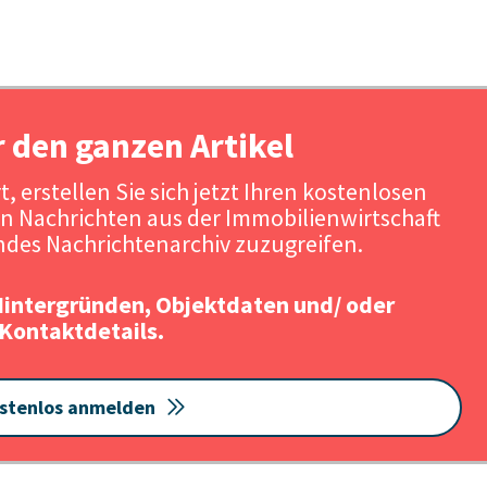
r den ganzen Artikel
, erstellen Sie sich jetzt Ihren kostenlosen
n Nachrichten aus der Immobilienwirtschaft
des Nachrichtenarchiv zuzugreifen.
Hintergründen, Objektdaten und/ oder
Kontaktdetails.
stenlos anmelden