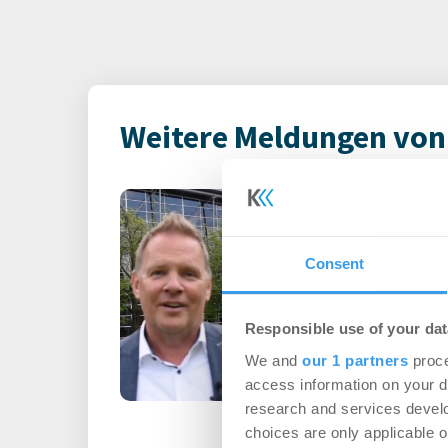
Weitere Meldungen von
Nachgefragt: R
Events
-
12.06.2026
Consent
Login für den ganzen A
registriert, erstellen S
Account, um auf die neus
Responsible use of your dat
We and
our 1 partners
proce
access information on your d
research and services devel
choices are only applicable 