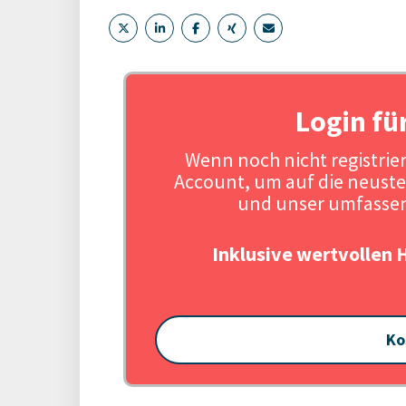
Login fü
Wenn noch nicht registriert
Account, um auf die neuste
und unser umfassen
Inklusive wertvollen 
Ko