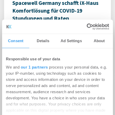
Spacewell Germany schafft iX-Haus
Komfortlösung für COVID-19
Stundungen und Raten
-
05.05.2020
Spacewell Germany hat kurzfristig für das
Immobilienmanagementsystem iX-Haus eine
Consent
Details
Ad Settings
About
Komfortlösung für „COVID-19 Stundungen und
Raten“ ...
Responsible use of your data
We and
our 1 partners
process your personal data, e.g.
your IP-number, using technology such as cookies to
store and access information on your device in order to
serve personalized ads and content, ad and content
Das könnte Dich auch
measurement, audience research and services
interessieren
development. You have a choice in who uses your data
and for what purposes. Your privacy choices are only
applicable on this digital property where you have made