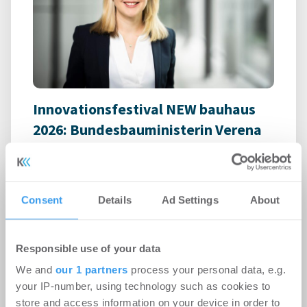
Innovationsfestival NEW bauhaus
2026: Bundesbauministerin Verena
Hubertz übernimmt
Schirmherrschaft
Events
-
27.07.2026
Consent
Details
Ad Settings
About
+++ Bund und Freistaat Thüringen senden starkes
Signal für die Transformation des Bauens +++
Responsible use of your data
Thüringens Ministerpräsident Mario Voigt ...
We and
our 1 partners
process your personal data, e.g.
your IP-number, using technology such as cookies to
store and access information on your device in order to