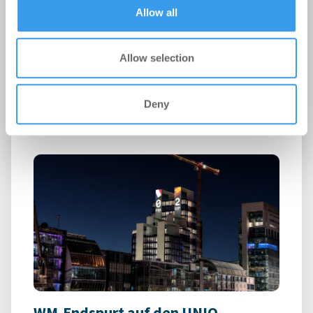
of their services.
Allow all
196+ forum München
Events
-
23.07.2026
Allow selection
24 Hotels aus elf Ländern bewerben sich für die
europäische Auszeichnung „Hotelimmobilie des
Deny
Jahres 2026“
WM-Endspurt auf den UNIQ