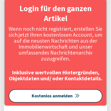
Login für den ganzen
Artikel
Wenn noch nicht registriert, erstellen Sie
sich jetzt Ihren kostenlosen Account, um
auf die neusten Nachrichten aus der
Immobilienwirtschaft und unser
umfassendes Nachrichtenarchiv
zuzugreifen.
Inklusive wertvollen Hintergründen,
Objektdaten und/ oder Kontaktdetails.
Kostenlos anmelden