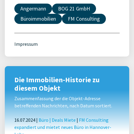
Angermann
BOG 21 GmbH
Büroimmobilien
FM Consulting
Impressum
Die Immobilien-Historie zu
diesem Objekt
Zusammenfassung der die Objekt-Adresse
betreffenden Nachrichten, nach Datum sortiert.
16.07.2024 |
Büro
|
Deals Miete
|
FM Consulting
expandiert und mietet neues Büro in Hannover-