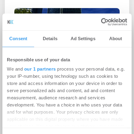
Consent
Details
Ad Settings
About
Responsible use of your data
We and
our 1 partners
process your personal data, e.g.
your IP-number, using technology such as cookies to
store and access information on your device in order to
Ampega Asset Management gewinnt
serve personalized ads and content, ad and content
measurement, audience research and services
ODDO BHF SE für den SKYPER
development. You have a choice in who uses your data
Büro | Deals Miete
-
06.08.2026
and for what purposes. Your privacy choices are only
applicable on this digital property where you have made
Login für den ganzen Artikel Wenn noch nicht
your choices. You can change or withdraw your consent
registriert, erstellen Sie sich jetzt Ihren
any time from the Cookie Declaration or by clicking on