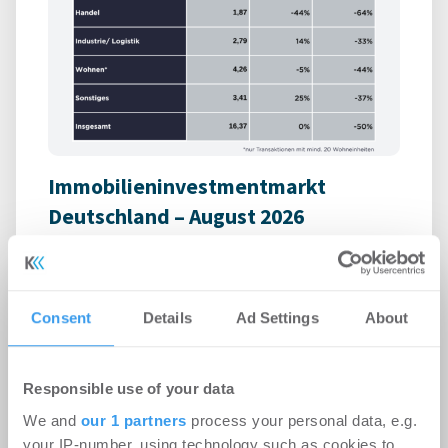
Immobilieninvestmentmarkt
Deutschland – August 2026
Büro | Märkte
-
06.08.2026
Login für den ganzen Artikel Wenn noch nicht
registriert, erstellen Sie sich jetzt Ihren
Consent
Details
Ad Settings
About
kostenlosen Account, um auf die neusten ...
Responsible use of your data
We and
our 1 partners
process your personal data, e.g.
your IP-number, using technology such as cookies to