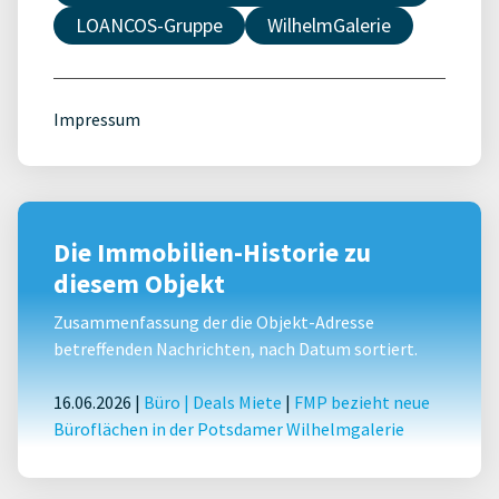
LOANCOS-Gruppe
WilhelmGalerie
Impressum
Die Immobilien-Historie zu
diesem Objekt
Zusammenfassung der die Objekt-Adresse
betreffenden Nachrichten, nach Datum sortiert.
16.06.2026 |
Büro
|
Deals Miete
|
FMP bezieht neue
Büroflächen in der Potsdamer Wilhelmgalerie