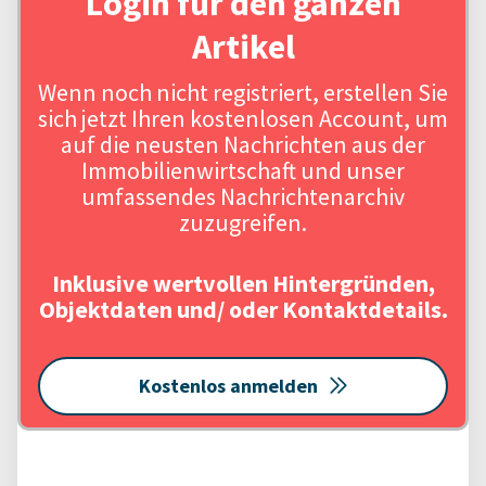
Login für den ganzen
Artikel
Wenn noch nicht registriert, erstellen Sie
sich jetzt Ihren kostenlosen Account, um
auf die neusten Nachrichten aus der
Immobilienwirtschaft und unser
umfassendes Nachrichtenarchiv
zuzugreifen.
Inklusive wertvollen Hintergründen,
Objektdaten und/ oder Kontaktdetails.
Kostenlos anmelden