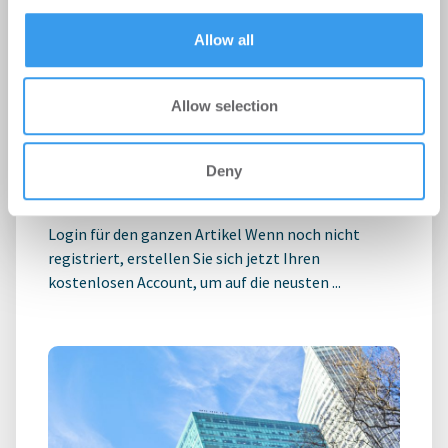
provided to them or that they’ve collected from your use
of their services.
Allow all
Allow selection
Aengevelt vermittelt Verkauf des
Strandhotel Sylt in Westerland
Deny
Hotel | Deals Kauf
-
24.07.2026
Login für den ganzen Artikel Wenn noch nicht
registriert, erstellen Sie sich jetzt Ihren
kostenlosen Account, um auf die neusten ...