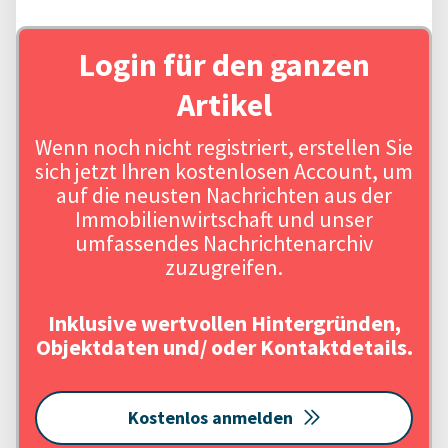
Login für den ganzen
Artikel
Wenn noch nicht registriert, erstellen Sie
sich jetzt Ihren kostenlosen Account, um
auf die neusten Nachrichten aus der
Immobilienwirtschaft und unser
umfassendes Nachrichtenarchiv
zuzugreifen.
Inklusive wertvollen Hintergründen,
Objektdaten und/ oder Kontaktdetails.
Kostenlos anmelden