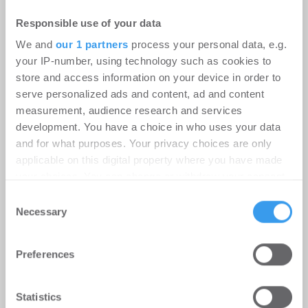
Responsible use of your data
We and
our 1 partners
process your personal data, e.g.
Ditenso wird Partner von Planon für
your IP-number, using technology such as cookies to
die DACH-Region
store and access information on your device in order to
serve personalized ads and content, ad and content
PropTech
-
16.07.2026
measurement, audience research and services
development. You have a choice in who uses your data
Gemeinsamer Fokus auf die Digitalisierung von
and for what purposes. Your privacy choices are only
Corporate Real Estate und Facility Management
applicable on this digital property where you have made
your choices. You can change or withdraw your consent
any time from the Cookie Declaration or by clicking on
Consent
the Privacy trigger icon.
Necessary
Selection
Find out more about how your personal data is processed
Preferences
and set your preferences in the
details section
.
We use cookies to personalise content and ads, to
Statistics