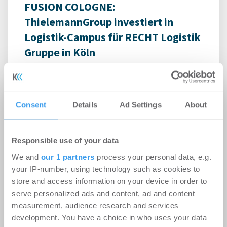
FUSION COLOGNE:
ThielemannGroup investiert in
Logistik-Campus für RECHT Logistik
Gruppe in Köln
Logistik
-
07.08.2026
Startsignal für das Bauprojekt der
ThielemannGroup im Quartier FUSION COLOGNE
Consent
Details
Ad Settings
About
der Häfen und Güterverkehr Köln AG (HGK) direkt
am ...
Responsible use of your data
We and
our 1 partners
process your personal data, e.g.
your IP-number, using technology such as cookies to
store and access information on your device in order to
serve personalized ads and content, ad and content
measurement, audience research and services
development. You have a choice in who uses your data