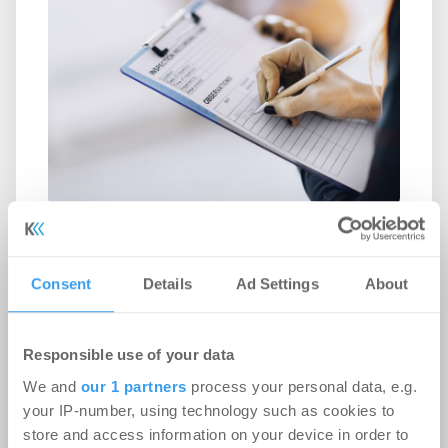
Facility-Service-Anbieter
erschließen neue Märkte und
Consent
Details
Ad Settings
About
digitalisieren den Betrieb
Facility Management | Unternehmen
-
Responsible use of your data
23.07.2026
We and
our 1 partners
process your personal data, e.g.
Neue Lünendonk-Studie 2026
your IP-number, using technology such as cookies to
store and access information on your device in order to