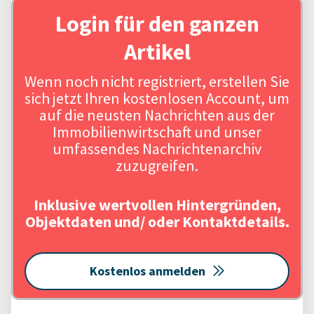
Login für den ganzen
Artikel
Wenn noch nicht registriert, erstellen Sie
sich jetzt Ihren kostenlosen Account, um
auf die neusten Nachrichten aus der
Immobilienwirtschaft und unser
umfassendes Nachrichtenarchiv
zuzugreifen.
Inklusive wertvollen Hintergründen,
Objektdaten und/ oder Kontaktdetails.
Kostenlos anmelden