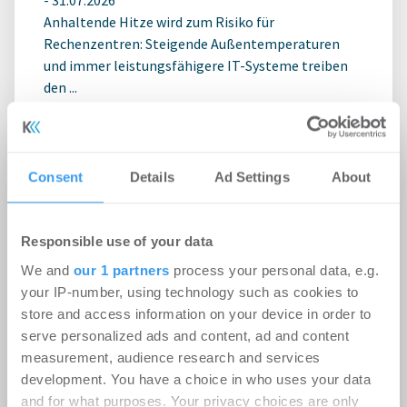
Anhaltende Hitze wird zum Risiko für
Rechenzentren: Steigende Außentemperaturen
und immer leistungsfähigere IT-Systeme treiben
den ...
Ingeborg-Warschke-Nachwuchspreis
Consent
Details
Ad Settings
About
2026 – Bewerbung bis 2. August
möglich – Bundesbauministerin
Verena Hubertz abermals
Responsible use of your data
Schirmherrin
We and
our 1 partners
process your personal data, e.g.
your IP-number, using technology such as cookies to
-
08.07.2026
store and access information on your device in order to
Login für den ganzen Artikel Wenn noch nicht
serve personalized ads and content, ad and content
registriert, erstellen Sie sich jetzt Ihren
measurement, audience research and services
kostenlosen Account, um auf die neusten ...
development. You have a choice in who uses your data
and for what purposes. Your privacy choices are only