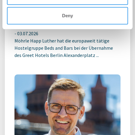
MÖHRLE HAPP LUTHER berät Beds
and Bars bei Hotelübernahme am
Deny
Alexanderplatz
-
03.07.2026
Möhrle Happ Luther hat die europaweit tätige
Hostelgruppe Beds and Bars bei der Übernahme
des Greet Hotels Berlin Alexanderplatz ...