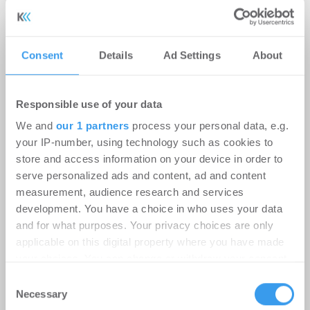
Consent
Details
Ad Settings
About
Responsible use of your data
We and
our 1 partners
process your personal data, e.g.
your IP-number, using technology such as cookies to
store and access information on your device in order to
Aroundtown erreicht langfristige
serve personalized ads and content, ad and content
Neuvermietung von knapp 1.300 m²
measurement, audience research and services
development. You have a choice in who uses your data
am Berliner Alexanderplatz
and for what purposes. Your privacy choices are only
Handel | Deals Miete
-
06.08.2026
applicable on this digital property where you have made
your choices. You can change or withdraw your consent
Gastronomie-, Büro- und Lagerfläche im Alex One
any time from the Cookie Declaration or by clicking on
Consent
in Berlin-Mitte für 10 Jahre neu vermietet
the Privacy trigger icon.
Necessary
Selection