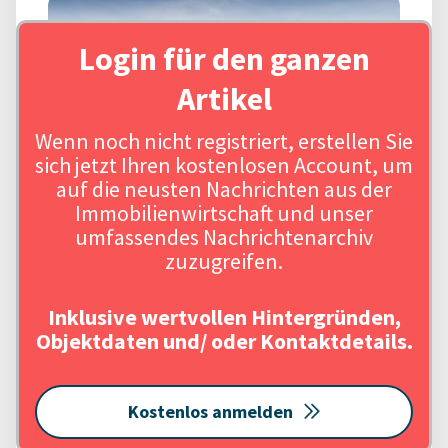
Login für den ganzen
Artikel
Wenn noch nicht registriert, erstellen Sie
sich jetzt Ihren kostenlosen Account, um
auf die neusten Nachrichten aus der
Immobilienwirtschaft und unser
umfassendes Nachrichtenarchiv
zuzugreifen.
Inklusive wertvollen Hintergründen,
Objektdaten und/ oder Kontaktdetails.
Kostenlos anmelden