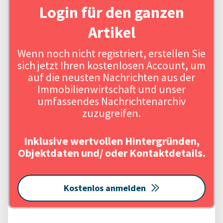
Login für den ganzen
Artikel
Wenn noch nicht registriert, erstellen Sie
sich jetzt Ihren kostenlosen Account, um
auf die neusten Nachrichten aus der
Immobilienwirtschaft und unser
umfassendes Nachrichtenarchiv
zuzugreifen.
Inklusive wertvollen Hintergründen,
Objektdaten und/ oder Kontaktdetails.
Kostenlos anmelden