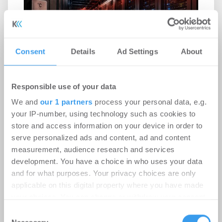
Consent
Details
Ad Settings
About
Responsible use of your data
We and
our 1 partners
process your personal data, e.g.
Rekordhitze setzt Rechenzentren
your IP-number, using technology such as cookies to
unter Druck
store and access information on your device in order to
serve personalized ads and content, ad and content
-
31.07.2026
measurement, audience research and services
Anhaltende Hitze wird zum Risiko für
development. You have a choice in who uses your data
Rechenzentren: Steigende Außentemperaturen
and for what purposes. Your privacy choices are only
und immer leistungsfähigere IT-Systeme treiben
applicable on this digital property where you have made
den ...
your choices. You can change or withdraw your consent
any time from the Cookie Declaration or by clicking on
Consent
the Privacy trigger icon.