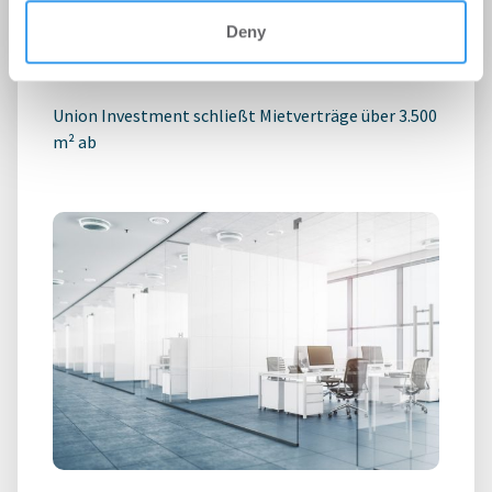
Technologiepark STEP
Deny
Büro | Deals Miete
-
06.08.2026
Union Investment schließt Mietverträge über 3.500
m² ab