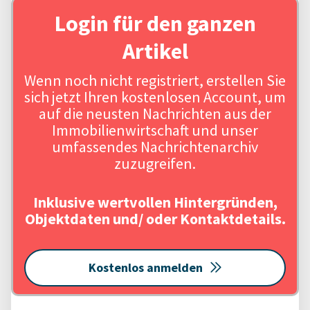
Login für den ganzen
Artikel
Wenn noch nicht registriert, erstellen Sie
sich jetzt Ihren kostenlosen Account, um
auf die neusten Nachrichten aus der
Immobilienwirtschaft und unser
umfassendes Nachrichtenarchiv
zuzugreifen.
Inklusive wertvollen Hintergründen,
Objektdaten und/ oder Kontaktdetails.
Kostenlos anmelden