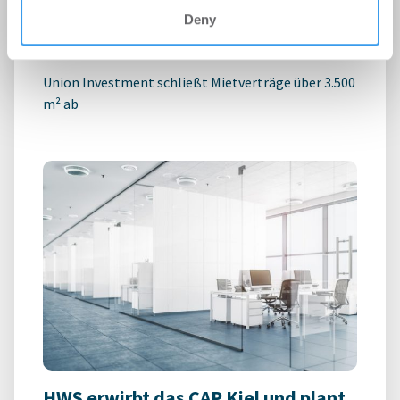
Technologiepark STEP
Deny
Büro | Deals Miete
-
06.08.2026
Union Investment schließt Mietverträge über 3.500
m² ab
HWS erwirbt das CAP Kiel und plant