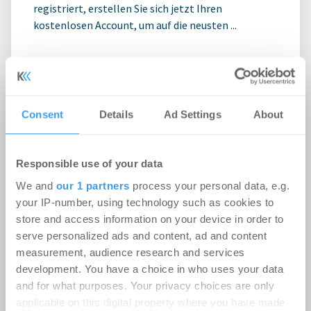
registriert, erstellen Sie sich jetzt Ihren
kostenlosen Account, um auf die neusten ...
Consent
Details
Ad Settings
About
Responsible use of your data
We and
our 1 partners
process your personal data, e.g.
your IP-number, using technology such as cookies to
store and access information on your device in order to
serve personalized ads and content, ad and content
measurement, audience research and services
Ampega Asset Management gewinnt
development. You have a choice in who uses your data
ODDO BHF SE für den SKYPER
and for what purposes. Your privacy choices are only
applicable on this digital property where you have made
Büro | Deals Miete
-
06.08.2026