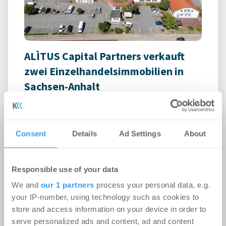
ALÌTUS Capital Partners verkauft
zwei Einzelhandelsimmobilien in
Sachsen-Anhalt
Handel | Deals Kauf
-
06.08.2026
Login für den ganzen Artikel Wenn noch nicht
Consent
Details
Ad Settings
About
registriert, erstellen Sie sich jetzt Ihren
kostenlosen Account, um auf die neusten ...
Responsible use of your data
We and
our 1 partners
process your personal data, e.g.
your IP-number, using technology such as cookies to
store and access information on your device in order to
serve personalized ads and content, ad and content