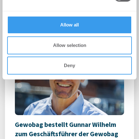
Möhrle Happ Luther hat die europaweit tätige
may combine it with other information that you’ve
Hostelgruppe Beds and Bars bei der Übernahme
provided to them or that they’ve collected from your use
des Greet Hotels Berlin Alexanderplatz ...
of their services.
Allow all
Allow selection
Deny
Gewobag bestellt Gunnar Wilhelm
zum Geschäftsführer der Gewobag