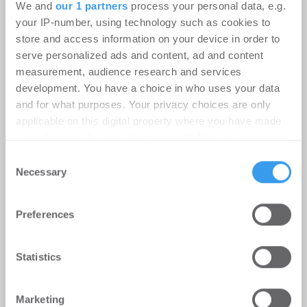
We and
our 1 partners
process your personal data, e.g.
your IP-number, using technology such as cookies to
store and access information on your device in order to
serve personalized ads and content, ad and content
measurement, audience research and services
Erster Spatenstich für neuen
development. You have a choice in who uses your data
Schulcampus Eberswalde-Finow
and for what purposes. Your privacy choices are only
applicable on this digital property where you have made
-
07.07.2026
your choices. You can change or withdraw your consent
Login für den ganzen Artikel Wenn noch nicht
any time from the Cookie Declaration or by clicking on
registriert, erstellen Sie sich jetzt Ihren
Consent
the Privacy trigger icon.
Necessary
kostenlosen Account, um auf die neusten ...
Selection
Find out more about how your personal data is processed
Preferences
and set your preferences in the
details section
.
MÖHRLE HAPP LUTHER berät Beds
and Bars bei Hotelübernahme am
We use cookies to personalise content and ads, to
Statistics
Alexanderplatz
provide social media features and to analyse our traffic.
We also share information about your use of our site with
-
03.07.2026
Marketing
our social media, advertising and analytics partners who